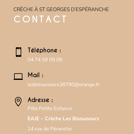
CRÈCHE À ST GEORGES D’ESPÉRANCHE
CONTACT
Téléphone :

04 74 59 09 09
Mail :

lesbisounours38790@orange.fr
Adresse :

Pôle Petite Enfance
EAJE – Crèche Les Bisounours
14 rue de Péranche