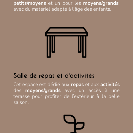
petits/moyens
et un pour les
moyens/grands
,
avec du matériel adapté à l’âge des enfants.
Salle de repas et d'activités
Cet espace est dédié aux
repas
et aux
activités
des
moyens/grands
avec un accès à une
terasse pour profiter de l’extérieur à la belle
saison.