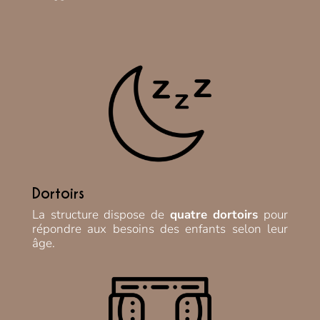
Dortoirs
La structure dispose de
quatre dortoirs
pour
répondre aux besoins des enfants selon leur
âge.