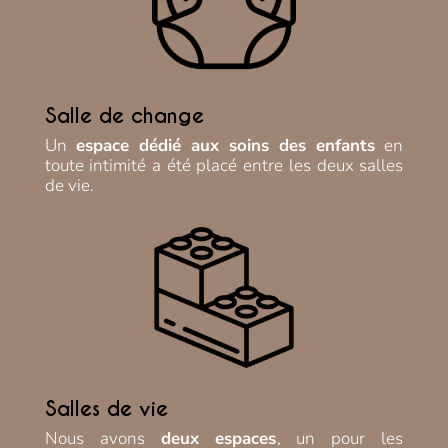
Salle de change
Un
espace dédié aux soins des enfants
en
toute intimité a été placé entre les deux salles
de vie.
Salles de vie
Nous avons
deux espaces
, un pour les